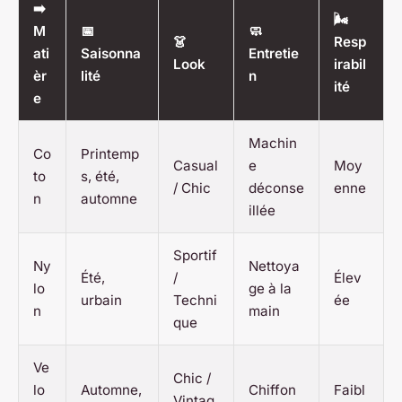
➡️
🌬️
M
📅
🧼
👗
Resp
ati
Saisonna
Entretie
Look
irabil
èr
lité
n
ité
e
Machin
Co
Printemp
Casual
e
Moy
to
s, été,
/ Chic
déconse
enne
n
automne
illée
Sportif
Ny
Nettoya
Été,
/
Élev
lo
ge à la
urbain
Techni
ée
n
main
que
Ve
Chic /
lo
Automne,
Chiffon
Faibl
Vintag