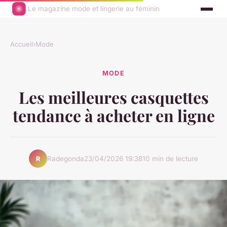
Le magazine mode et lingerie au féminin
Accueil
›
Mode
MODE
Les meilleures casquettes
tendance à acheter en ligne
Radegonda
23/04/2026 19:38
10 min de lecture
R