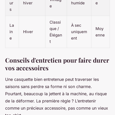
ur
hiver
humide
e
e
s
Classi
La
À sec
que /
Moy
in
Hiver
uniquem
Élégan
enne
e
ent
t
Conseils d'entretien pour faire durer
vos accessoires
Une casquette bien entretenue peut traverser les
saisons sans perdre sa forme ni son charme.
Pourtant, beaucoup la jettent à la machine, au risque
de la déformer. La première règle ? L’entretenir
comme un précieux accessoire, pas comme un vieux