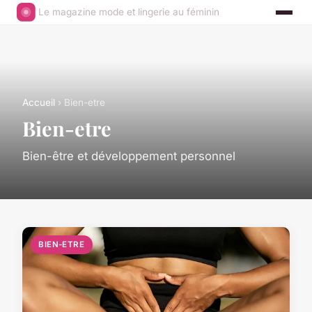
Le magazine mode et lingerie au féminin
Accueil
› Bien-etre
Bien-etre
Bien-être et développement personnel
BIEN-ETRE