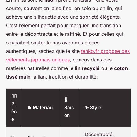
courte, souvent en laine fine, en soie ou en lin, qui
achève une silhouette avec une sobriété élégante.
C’est l’élément parfait pour marquer une transition
entre le décontracté et le raffiné. Et pour celles qui
souhaitent sauter le pas avec des pièces
authentiques, sachez que le site
tenko.fr propose des
vêtements japonais uniques
, conçus dans des
matières naturelles comme le
lin recyclé
ou le
coton
tissé main
, alliant tradition et durabilité.
🧍‍♀️
🌡️
Pi
🧵 Matériau
Sais
✨ Style
èc
on
e
Décontracté,