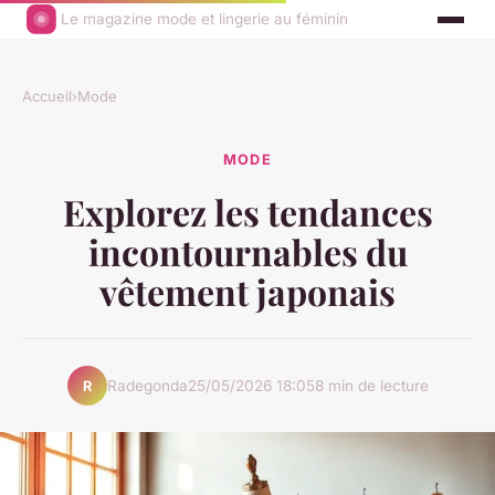
Le magazine mode et lingerie au féminin
Accueil
›
Mode
MODE
Explorez les tendances
incontournables du
vêtement japonais
Radegonda
25/05/2026 18:05
8 min de lecture
R