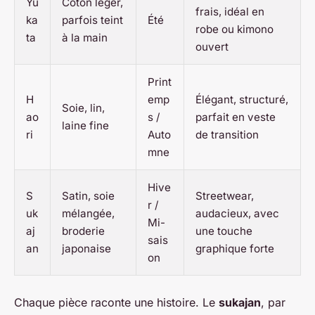
Yu
Coton léger,
frais, idéal en
ka
parfois teint
Été
robe ou kimono
ta
à la main
ouvert
Print
H
emp
Élégant, structuré,
Soie, lin,
ao
s /
parfait en veste
laine fine
ri
Auto
de transition
mne
Hive
S
Satin, soie
Streetwear,
r /
uk
mélangée,
audacieux, avec
Mi-
aj
broderie
une touche
sais
an
japonaise
graphique forte
on
Chaque pièce raconte une histoire. Le
sukajan
, par