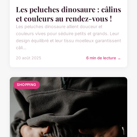
Les peluches dinosaure : câlins
et couleurs au rendez-vous !
Les peluches dinosaure allient douceur et
couleurs vives pour séduire petits et grands. Leur
design équilibré et leur tissu moelleux garantissent
câli...
20 août 2025
6 min de lecture →
SHOPPING