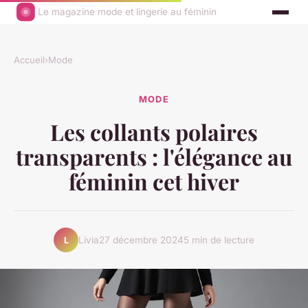
Le magazine mode et lingerie au féminin
Accueil
›
Mode
MODE
Les collants polaires
transparents : l'élégance au
féminin cet hiver
Livia
27 décembre 2024
5 min de lecture
L