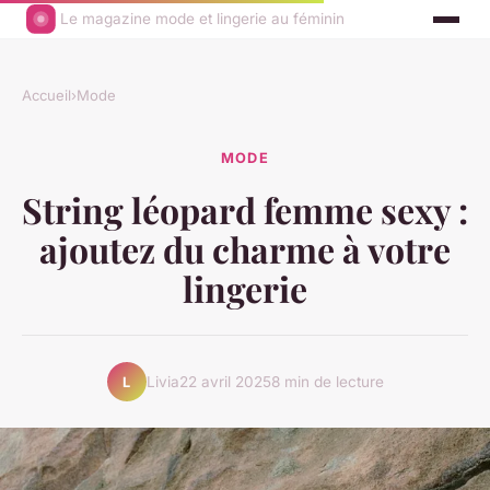
Le magazine mode et lingerie au féminin
Accueil
›
Mode
MODE
String léopard femme sexy :
ajoutez du charme à votre
lingerie
Livia
22 avril 2025
8 min de lecture
L