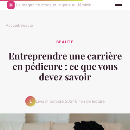
Le magazine mode et lingerie au féminin
Accueil
›
Beauté
BEAUTÉ
Entreprendre une carrière
en pédicure : ce que vous
devez savoir
Livia
31 octobre 2024
6 min de lecture
L