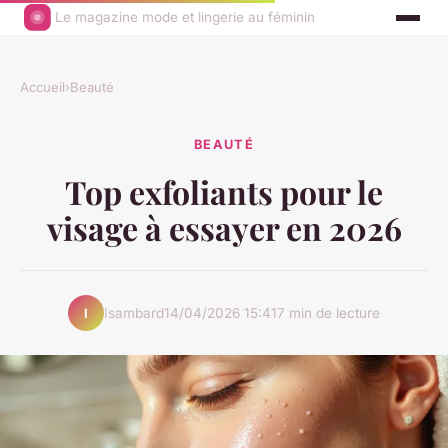
Le magazine mode et lingerie au féminin
Accueil
›
Beauté
BEAUTÉ
Top exfoliants pour le
visage à essayer en 2026
Isambard
14/04/2026 15:41
7 min de lecture
I