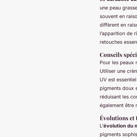
une peau grasse
souvent en rais
diffèrent en rai
l’apparition de 
retouches essent
Conseils spéc
Pour les peaux m
Utiliser une crè
UV est essentie
pigments doux e
réduisant les c
également être n
Évolutions et
L’
évolution du 
pigments sophist