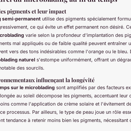
es pigments et leur impact
g semi-permanent
utilise des pigments spécialement formu
ressivement, ce qui évite un effet permanent non désiré. C
icroblading
varie selon la profondeur d'implantation des pig
gments mal appliqués ou de faible qualité peuvent entraîner
vent vers des tons indésirables comme l'orange ou le bleu. 
blading naturel
s'estompe uniformément, offrant un dégra
notable des sourcils.
ronnementaux influençant la longévité
emps sur le microblading
sont amplifiés par des facteurs ex
olongée au soleil décompose les pigments, accentuant leur 
oins comme l'application de crème solaire et l'évitement d
 ce processus. Par ailleurs, le type de peau joue un rôle essen
nt tendance à retenir moins bien les pigments, nécessitant