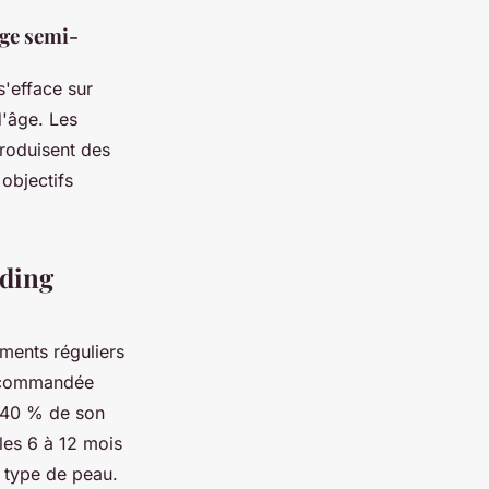
ge semi-
'efface sur
d'âge. Les
roduisent des
objectifs
ading
ements réguliers
ecommandée
à 40 % de son
 les 6 à 12 mois
 type de peau.