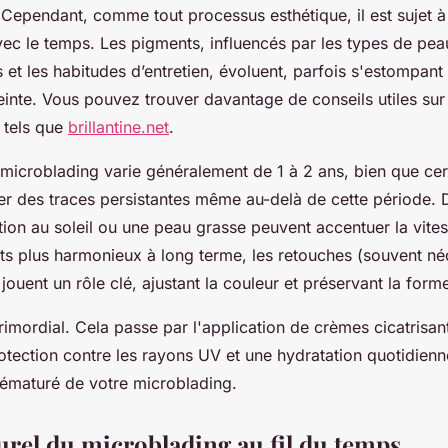
. Cependant, comme tout processus esthétique, il est sujet à
ec le temps. Les pigments, influencés par les types de peau
s et les habitudes d’entretien, évoluent, parfois s'estompan
inte. Vous pouvez trouver davantage de conseils utiles sur 
s tels que
brillantine.net
.
 microblading varie généralement de 1 à 2 ans, bien que cert
er des traces persistantes même au-delà de cette période. D
ion au soleil ou une peau grasse peuvent accentuer la vites
ats plus harmonieux à long terme, les retouches (souvent né
 jouent un rôle clé, ajustant la couleur et préservant la form
primordial. Cela passe par l'application de crèmes cicatrisa
rotection contre les rayons UV et une hydratation quotidienn
prématuré de votre microblading.
urel du microblading au fil du temps