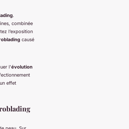
lading
.
aines, combinée
tez l’exposition
roblading
causé
uer l'
évolution
rfectionnement
un effet
croblading
de peau. Sur