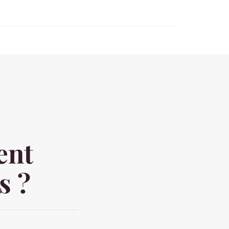
ent
s ?