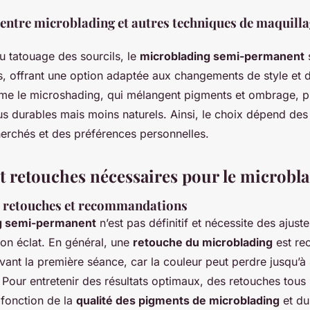
ntre microblading et autres techniques de maquilla
u tatouage des sourcils, le
microblading semi-permanent
s
, offrant une option adaptée aux changements de style et 
e le microshading, qui mélangent pigments et ombrage, p
us durables mais moins naturels. Ainsi, le choix dépend des 
herchés et des préférences personnelles.
et retouches nécessaires pour le microbl
 retouches et recommandations
g semi-permanent
n’est pas définitif et nécessite des ajust
son éclat. En général, une
retouche du microblading
est r
ivant la première séance, car la couleur peut perdre jusqu’
le. Pour entretenir des résultats optimaux, des retouches tous
 fonction de la
qualité des pigments de microblading
et du