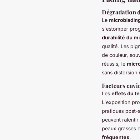
Dégradation d
Le
microbladin
s'estomper prog
durabilité du m
qualité. Les pi
de couleur, sou
réussis, le
micro
sans distorsion 
Facteurs envi
Les
effets du t
L'exposition pr
pratiques post-s
peuvent ralentir
peaux grasses o
fréquentes
.