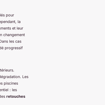
lés pour
ependant, la
ments et leur
 un changement
Dans les cas
dé progressif
térieurs.
dégradation. Les
es piscines
tiel : les
 des
retouches