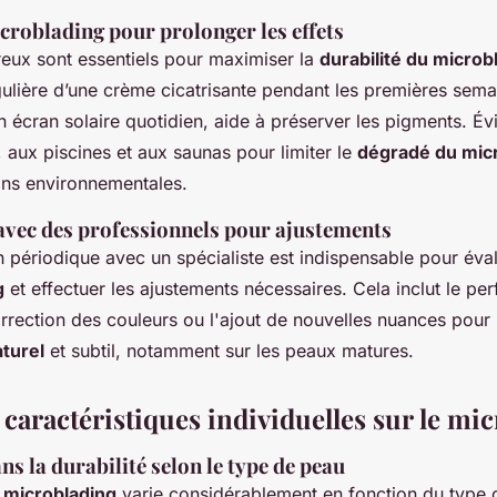
croblading pour prolonger les effets
reux sont essentiels pour maximiser la
durabilité du microb
égulière d’une crème cicatrisante pendant les premières sem
’un écran solaire quotidien, aide à préserver les pigments. Évi
l, aux piscines et aux saunas pour limiter le
dégradé du mic
ons environnementales.
avec des professionnels pour ajustements
 périodique avec un spécialiste est indispensable pour éval
g
et effectuer les ajustements nécessaires. Cela inclut le pe
orrection des couleurs ou l'ajout de nouvelles nuances pour 
turel
et subtil, notamment sur les peaux matures.
caractéristiques individuelles sur le mi
ns la durabilité selon le type de peau
u microblading
varie considérablement en fonction du type 