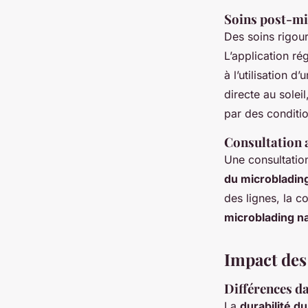
Soins post-mi
Des soins rigou
L’application r
à l’utilisation d
directe au solei
par des conditi
Consultation 
Une consultation
du microbladin
des lignes, la c
microblading na
Impact des 
Différences da
La
durabilité d