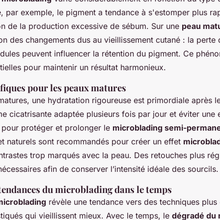
, par exemple, le pigment a tendance à s'estomper plus ra
on de la production excessive de sébum. Sur une
peau mat
son des changements dus au vieillissement cutané : la perte 
ridules peuvent influencer la rétention du pigment. Ce phén
ielles pour maintenir un résultat harmonieux.
ifiques pour les peaux matures
atures, une hydratation rigoureuse est primordiale après le
me cicatrisante adaptée plusieurs fois par jour et éviter une
l pour protéger et prolonger le
microblading semi-perman
t naturels sont recommandés pour créer un effet
microblad
ontrastes trop marqués avec la peau. Des retouches plus rég
écessaires afin de conserver l’intensité idéale des sourcils.
 tendances du microblading dans le temps
microblading
révèle une tendance vers des techniques plus
iqués qui vieillissent mieux. Avec le temps, le
dégradé du 