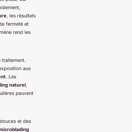
pidement,
ure
, les résultats
de fermeté et
omène rend les
 traitement.
 exposition aux
ent
. Les
ing naturel
,
ulières peuvent
 douces et des
microblading