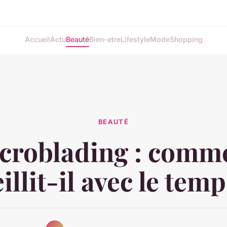
Accueil
Actu
Beauté
Bien-etre
Lifestyle
Mode
Shopping
BEAUTÉ
croblading : comm
eillit-il avec le temp