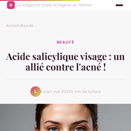
Le magazine mode et lingerie au féminin
Accueil
›
Beauté
BEAUTÉ
Acide salicylique visage : un
allié contre l'acné !
Livia
7 mai 2025
5 min de lecture
L