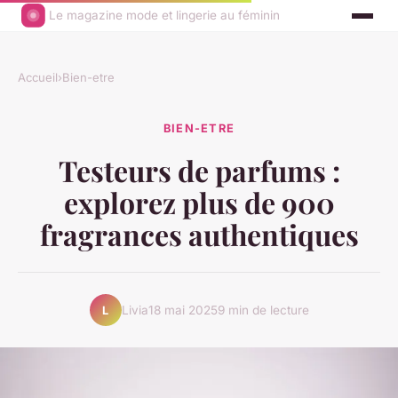
Le magazine mode et lingerie au féminin
Accueil
›
Bien-etre
BIEN-ETRE
Testeurs de parfums :
explorez plus de 900
fragrances authentiques
Livia
18 mai 2025
9 min de lecture
L