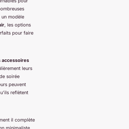
urnables pour
 nombreuses
er un modèle
uir
, les options
faits pour faire
 accessoires
lièrement leurs
de soirée
eurs peuvent
'ils reflètent
mment il complète
n minimaliste,