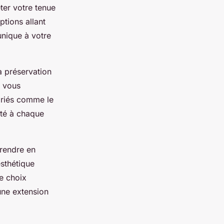
ter votre tenue
tions allant
unique à votre
a préservation
e vous
ariés comme le
apté à chaque
prendre en
esthétique
Ce choix
une extension