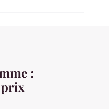
emme :
 prix