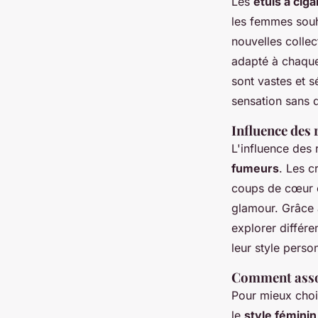
Les
étuis à cig
les femmes souh
nouvelles collec
adapté à chaqu
sont vastes et s
sensation sans 
Influence des 
L'influence des 
fumeurs
. Les c
coups de cœur e
glamour. Grâce à
explorer différe
leur style perso
Comment assor
Pour mieux choi
le
style féminin