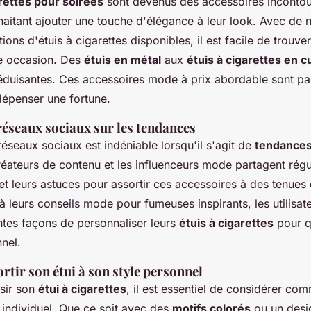
arettes pour soirées
sont devenus des accessoires inconto
aitant ajouter une touche d'élégance à leur look. Avec de
tions d'étuis à cigarettes disponibles, il est facile de trouv
e occasion. Des
étuis en métal
aux
étuis à cigarettes en c
éduisantes. Ces accessoires mode à prix abordable sont par
dépenser une fortune.
réseaux sociaux sur les tendances
réseaux sociaux est indéniable lorsqu'il s'agit de
tendances
réateurs de contenu et les influenceurs mode partagent régu
t leurs astuces pour assortir ces accessoires à des tenues 
 leurs conseils mode pour fumeuses inspirants, les utilisat
ntes façons de personnaliser leurs
étuis à cigarettes
pour qu
nnel.
tir son étui à son style personnel
sir son
étui à cigarettes
, il est essentiel de considérer co
individuel. Que ce soit avec des
motifs colorés
ou un desig