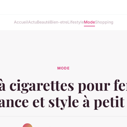
Accueil
Actu
Beauté
Bien-etre
Lifestyle
Mode
Shopping
MODE
 à cigarettes pour f
ance et style à petit