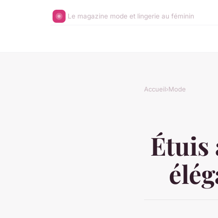
Le magazine mode et lingerie au féminin
Accueil
›
Mode
Étuis
élég