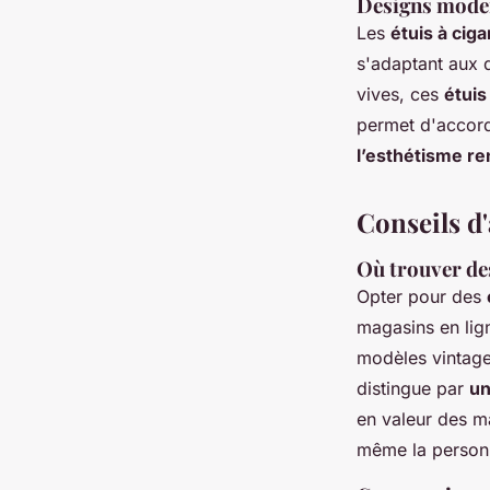
Designs moder
Les
étuis à ci
s'adaptant aux 
vives, ces
étuis
permet d'accord
l’esthétisme ren
Conseils d
Où trouver des
Opter pour des
magasins en lig
modèles vintage
distingue par
un
en valeur des ma
même la personn