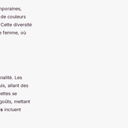
mporaines,
 de couleurs
Cette diversité
ue femme, où
nalité. Les
uis, allant des
ettes se
goûts, mettant
es
incluent