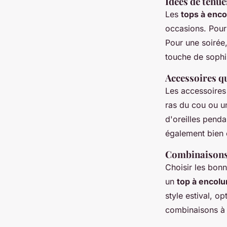
Idées de tenue
Les
tops à enco
occasions. Pour 
Pour une soirée
touche de sophis
Accessoires q
Les accessoires
ras du cou ou un
d'oreilles pend
également bien c
Combinaisons 
Choisir les bonn
un
top à encolu
style estival, o
combinaisons à 