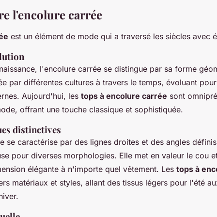
 l'encolure carrée
rée
est un élément de mode qui a traversé les siècles avec 
lution
naissance, l'encolure carrée se distingue par sa forme géom
ée par différentes cultures à travers le temps, évoluant pou
nes. Aujourd'hui, les
tops à encolure carrée
sont omnipré
ode, offrant une touche classique et sophistiquée.
es distinctives
e se caractérise par des lignes droites et des angles définis
euse pour diverses morphologies. Elle met en valeur le cou et
mension élégante à n'importe quel vêtement. Les
tops à enc
ers matériaux et styles, allant des tissus légers pour l'été a
hiver.
uelle