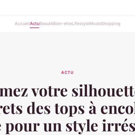
Accueil
Actu
Beauté
Bien-etre
Lifestyle
Mode
Shopping
ACTU
mez votre silhouette
rets des tops à enco
 pour un style irrés