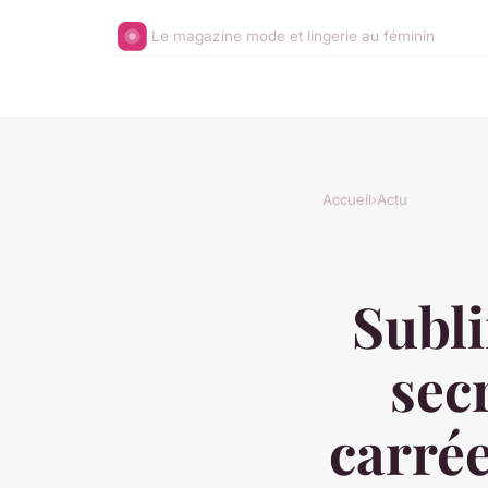
Le magazine mode et lingerie au féminin
Accueil
›
Actu
Subli
sec
carrée