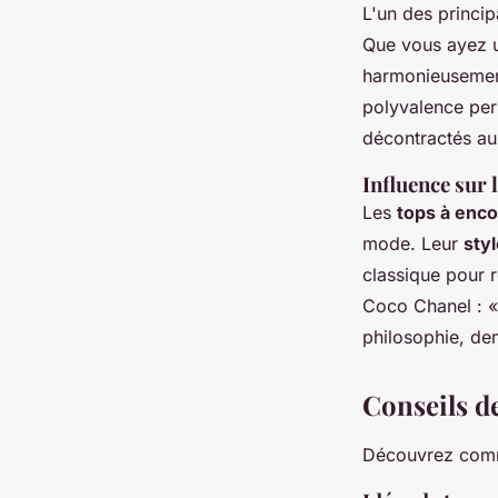
L'un des princi
Que vous ayez un
harmonieusement
polyvalence per
décontractés au
Influence sur 
Les
tops à enco
mode. Leur
sty
classique pour 
Coco Chanel : « 
philosophie, dem
Conseils de
Découvrez comme