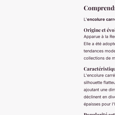
Comprendre
L'
encolure car
Origine et évo
Apparue à la Re
Elle a été adopt
tendances moder
collections de m
Caractéristiqu
L'encolure carré
silhouette flatt
ajoutant une di
déclinent en div
épaisses pour l'
Popularité act