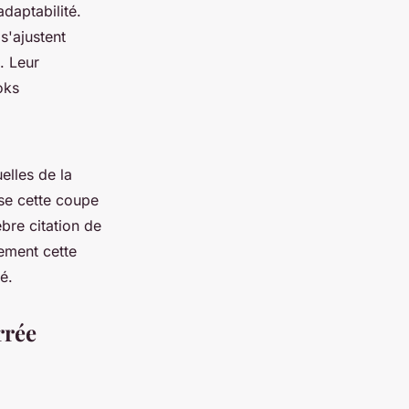
daptabilité.
s'ajustent
. Leur
oks
elles de la
sse cette coupe
bre citation de
tement cette
é.
rrée