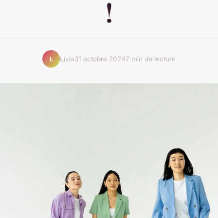
!
Livia
31 octobre 2024
7 min de lecture
L