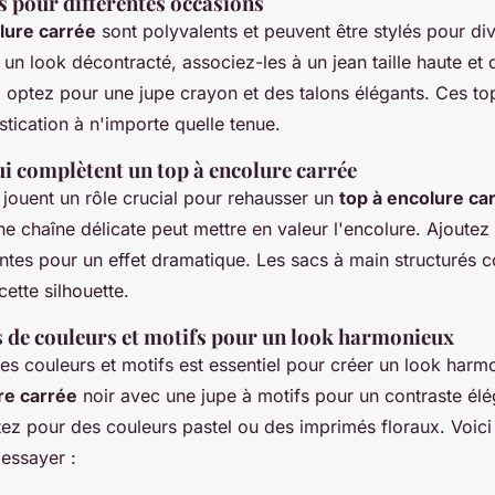
s pour différentes occasions
lure carrée
sont polyvalents et peuvent être stylés pour di
un look décontracté, associez-les à un jean taille haute et 
, optez pour une jupe crayon et des talons élégants. Ces to
tication à n'importe quelle tenue.
ui complètent un top à encolure carrée
 jouent un rôle crucial pour rehausser un
top à encolure ca
e chaîne délicate peut mettre en valeur l'encolure. Ajoutez
antes pour un effet dramatique. Les sacs à main structurés 
ette silhouette.
de couleurs et motifs pour un look harmonieux
es couleurs et motifs est essentiel pour créer un look har
re carrée
noir avec une jupe à motifs pour un contraste élé
ptez pour des couleurs pastel ou des imprimés floraux. Voic
essayer :