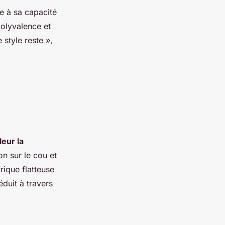
ce à sa capacité
polyvalence et
style reste »,
eur la
ion sur le cou et
rique flatteuse
éduit à travers