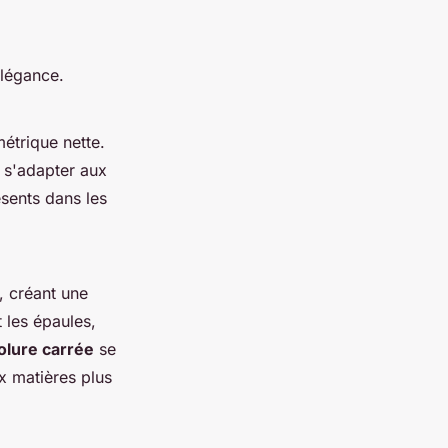
élégance.
étrique nette.
r s'adapter aux
sents dans les
, créant une
 les épaules,
olure carrée
se
ux matières plus