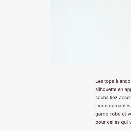
Les tops à encol
silhouette en ap
souhaitiez acce
incontournables
garde-robe et v
pour celles qui v