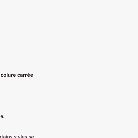
ncolure carrée
e.
rtains styles se