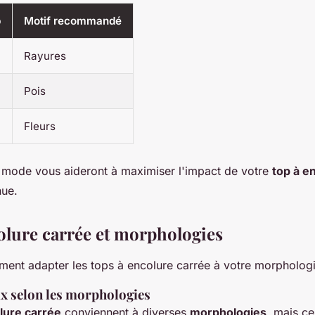
p
Motif recommandé
Rayures
Pois
Fleurs
 mode vous aideront à maximiser l'impact de votre
top à e
nue.
olure carrée et morphologies
nt adapter les tops à encolure carrée à votre morphologi
ix selon les morphologies
lure carrée
conviennent à diverses
morphologies
, mais ce