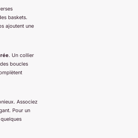
verses
des baskets.
ps ajoutent une
rrée
. Un collier
 des boucles
complètent
monieux. Associez
gant. Pour un
i quelques