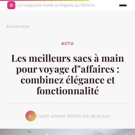
Le magazine mode et lingerie au féminin
Accueil
›
Actu
ACTU
Les meilleurs sacs à main
pour voyage d"affaires :
combinez élégance et
fonctionnalité
Livia
31 octobre 2024
10 min de lecture
L