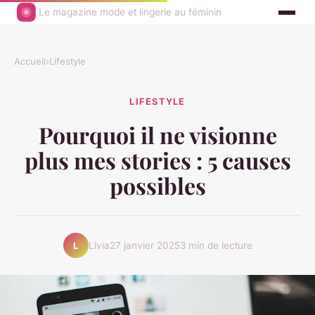
Le magazine mode et lingerie au féminin
Accueil
›
Lifestyle
LIFESTYLE
Pourquoi il ne visionne
plus mes stories : 5 causes
possibles
Livia
27 janvier 2025
3 min de lecture
L