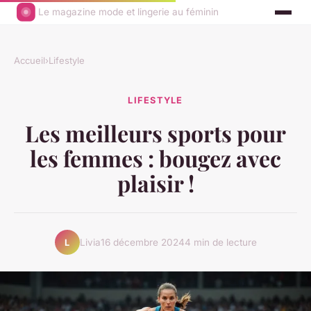
Le magazine mode et lingerie au féminin
Accueil
›
Lifestyle
LIFESTYLE
Les meilleurs sports pour
les femmes : bougez avec
plaisir !
Livia
16 décembre 2024
4 min de lecture
L